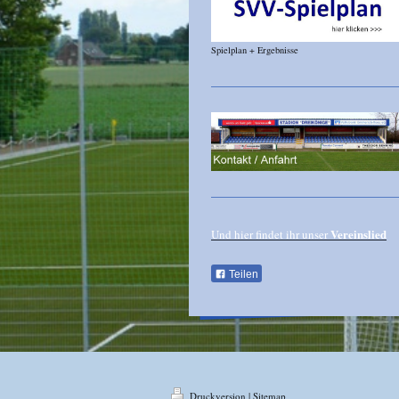
Spielplan + Ergebnisse
Vereinslied
Und hier findet ihr unser
Teilen
Druckversion
|
Sitemap